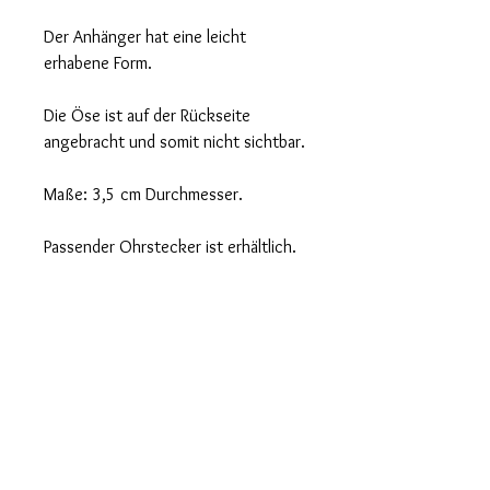
Der Anhänger hat eine leicht
erhabene Form.
Die Öse ist auf der Rückseite
angebracht und somit nicht sichtbar.
Maße: 3,5 cm Durchmesser.
Passender Ohrstecker ist erhältlich.
Pflegehinweise
Grundsätzlich sollten Sie Ihren Schmuck
erst anlegen, wenn Sie mit Ihrem Styling
fertig sind. Wie wir Menschen auf
bestimmte Stoffe, Materialien oder
Datenschutz
Lebensmittel allergisch reagieren, so
AGB