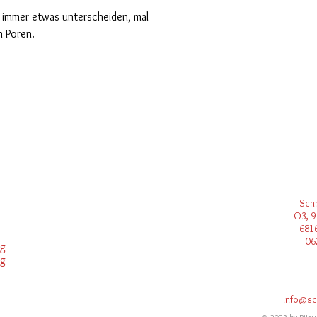
h immer etwas unterscheiden, mal
n Poren.
Sch
O3, 9
681
06
ng
ng
info@sc