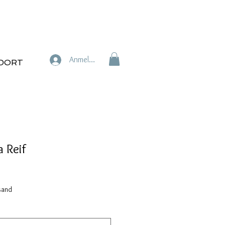
Anmelden
DORT
 Reif
sand