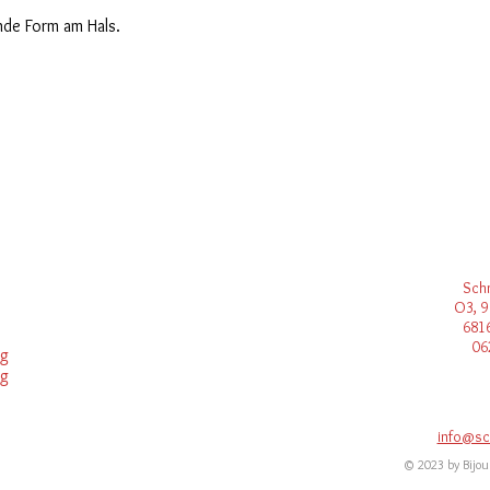
nde Form am Hals.
Sch
O3, 9
681
06
ng
ng
info@sc
© 2023 by Bijou